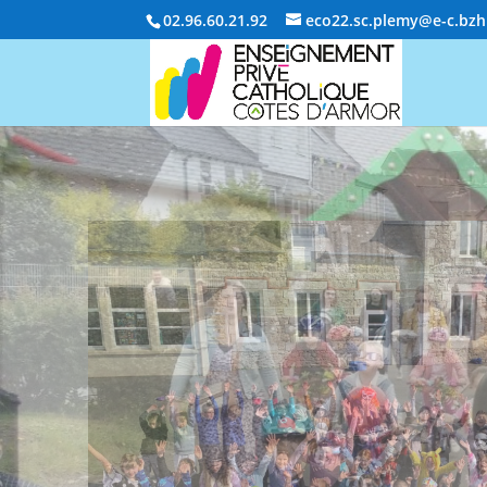
02.96.60.21.92
eco22.sc.plemy@e-c.bzh
ECOLE