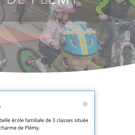
L
lle école familiale de 3 classes située
 charme de Plémy.