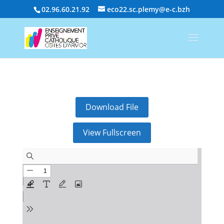
02.96.60.21.92
eco22.sc.plemy@e-c.bzh
Download File
View Fullscreen