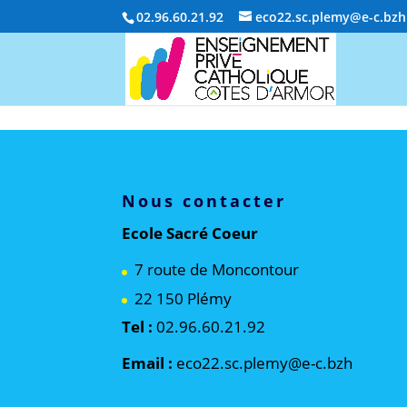
02.96.60.21.92
eco22.sc.plemy@e-c.bzh
Nous contacter
Ecole Sacré Coeur
7 route de Moncontour
22 150 Plémy
Tel :
02.96.60.21.92
Email :
eco22.sc.plemy@e-c.bzh